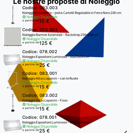
Le nostre proposte di Noleggio
Codice: 093.003
Noleggio Cavalletto – porta Cartelli Regolabile in Ferro Nero 200 cm
🟢 Noleggio Disponibile
a partire da
15 €
Codice: 255.003
Noleggio Banner Aziendali – Backdrop 250×200 cm
🟢 Noleggio Disponibile
a partire da
125 €
Codice: 078.002
Noleggio Espositore Luminoso – 50x33x30 cm
🟢 Noleggio Disponibile
a partire da
25 €
Codice: 083.001
Noleggio Attaccapanni – con le Ruote
🟢 Noleggio Disponibile
a partire da
15 €
Codice: 083.002
Noleggio Attaccapanni – Fisso
🟢 Noleggio Disponibile
a partire da
15 €
Codice: 078.001
Noleggio Espositore Luminoso – 60x33x30 cm
🟢 Noleggio Disponibile
a partire da
25 €