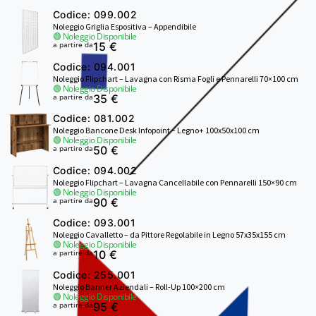
Codice: 099.002
Noleggio Griglia Espositiva – Appendibile
🟢 Noleggio Disponibile
a partire da
15 €
Codice: 094.001
Noleggio Flipchart – Lavagna con Risma Fogli e Pennarelli 70×100 cm
🟢 Noleggio Disponibile
a partire da
35 €
Codice: 081.002
Noleggio Bancone Desk Infopoint – Legno+ 100x50x100 cm
🟢 Noleggio Disponibile
a partire da
50 €
Codice: 094.002
Noleggio Flipchart – Lavagna Cancellabile con Pennarelli 150×90 cm
🟢 Noleggio Disponibile
a partire da
90 €
Codice: 093.001
Noleggio Cavalletto – da Pittore Regolabile in Legno 57x35x155 cm
🟢 Noleggio Disponibile
a partire da
10 €
Codice: 255.001
Noleggio Banner Aziendali – Roll-Up 100×200 cm
🟢 Noleggio Disponibile
a partire da
95 €