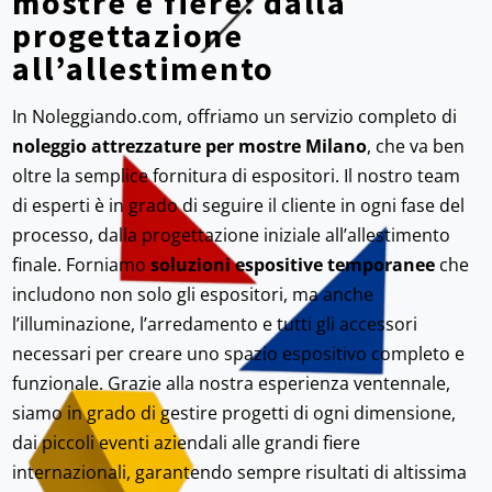
mostre e fiere: dalla
progettazione
all’allestimento
In Noleggiando.com, offriamo un servizio completo di
noleggio attrezzature per mostre Milano
, che va ben
oltre la semplice fornitura di espositori. Il nostro team
di esperti è in grado di seguire il cliente in ogni fase del
processo, dalla progettazione iniziale all’allestimento
finale. Forniamo
soluzioni espositive temporanee
che
includono non solo gli espositori, ma anche
l’illuminazione, l’arredamento e tutti gli accessori
necessari per creare uno spazio espositivo completo e
funzionale. Grazie alla nostra esperienza ventennale,
siamo in grado di gestire progetti di ogni dimensione,
dai piccoli eventi aziendali alle grandi fiere
internazionali, garantendo sempre risultati di altissima