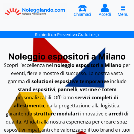
☎️
👤
🟰
Chiamaci
Accedi
Menu
Richiedi un Preventivo Gratuito 👈
Noleggio espositori a Milano
Scopri l’eccellenza nel
noleggio espositori a Milano
per
eventi, fiere e mostre di successo. La nostra vasta
gamma di
soluzioni espositive temporanee
include
stand espositivi
,
pannelli
,
vetrine
e
totem
personalizzabili. Offriamo
servizi completi di
allestimento
, dalla progettazione alla logistica,
garantendo
strutture modulari
innovative e
arredi
di
qualità. Affidati alla nostra esperienza per creare spazi
espositivi impattanti che valorizzano il tuo brand e i tuoi