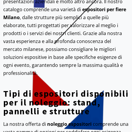
presentazioni aziendali e molto altro ancora. Il nostro
catalogo comprende una varietà di
espositori per fiere
Milano
, dalle strutture più semplici a quelle più
elaborate, tutti progettati per valorizzare al meglio i
prodotti o i servizi dei nostri clienti. Grazie alla nostra
vasta esperienza e alla profonda conoscenza del
mercato milanese, possiamo consigliare le migliori
soluzioni espositive in base alle specifiche esigenze di
ogni evento, garantendo sempre la massima qualità e
professionalità.
Tipi di espositori disponibili
per il noleggio: stand,
pannelli e strutture
La nostra offerta di
noleggio espositori
comprende una