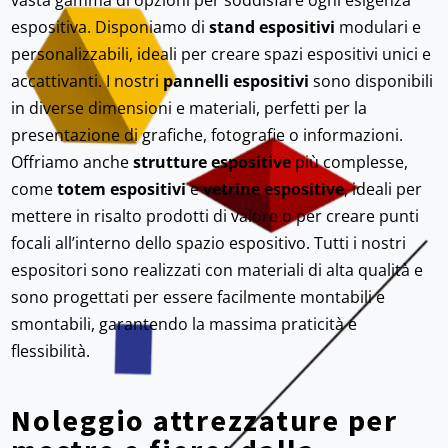
vasta gamma di opzioni per soddisfare ogni esigenza
espositiva. Disponiamo di
stand espositivi
modulari e
personalizzabili, ideali per creare spazi espositivi unici e
accattivanti. I nostri
pannelli espositivi
sono disponibili
in diverse dimensioni e materiali, perfetti per la
presentazione di grafiche, fotografie o informazioni.
Offriamo anche
strutture espositive
più complesse,
come
totem espositivi
e
vetrine espositive
, ideali per
mettere in risalto prodotti di valore o per creare punti
focali all’interno dello spazio espositivo. Tutti i nostri
espositori sono realizzati con materiali di alta qualità e
sono progettati per essere facilmente montabili e
smontabili, garantendo la massima praticità e
flessibilità.
Noleggio attrezzature per