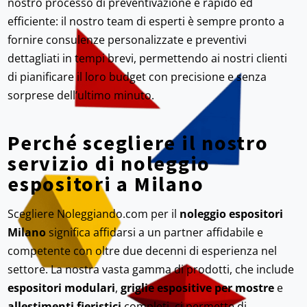
nostro processo di preventivazione è rapido ed
efficiente: il nostro team di esperti è sempre pronto a
fornire consulenze personalizzate e preventivi
dettagliati in tempi brevi, permettendo ai nostri clienti
di pianificare il loro budget con precisione e senza
sorprese dell’ultimo minuto.
Perché scegliere il nostro
servizio di noleggio
espositori a Milano
Scegliere Noleggiando.com per il
noleggio espositori
Milano
significa affidarsi a un partner affidabile e
competente con oltre due decenni di esperienza nel
settore. La nostra vasta gamma di prodotti, che include
espositori modulari
,
griglie espositive per mostre
e
allestimenti fieristici
completi, ci permette di