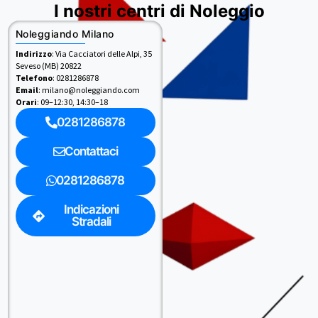
I nostri centri di Noleggio
Noleggiando Milano
Indirizzo
: Via Cacciatori delle Alpi, 35
Seveso (MB) 20822
Telefono
: 0281286878
Email
: milano@noleggiando.com
Orari
: 09–12:30, 14:30–18
0281286878
Contattaci
0281286878
Indicazioni
Stradali