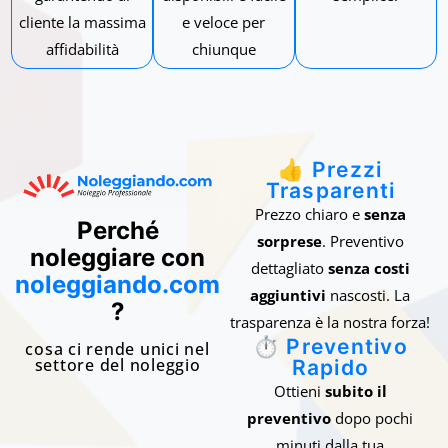
cliente la massima
e veloce per
affidabilità
chiunque
👍 Prezzi
Trasparenti
Prezzo chiaro e
senza
Perché
sorprese
. Preventivo
noleggiare con
dettagliato
senza costi
noleggiando.com
aggiuntivi
nascosti. La
?
trasparenza è la nostra forza!
⏱️ Preventivo
cosa ci rende unici nel
settore del noleggio
Rapido
Ottieni
subito il
preventivo
dopo pochi
minuti dalla tua