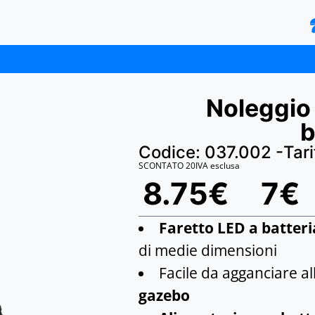
Noleggio 
b
Codice: 037.002 -
Tari
SCONTATO 20
IVA esclusa
8.75€
7€
Faretto LED a batteri
di medie dimensioni
Facile da agganciare al
gazebo