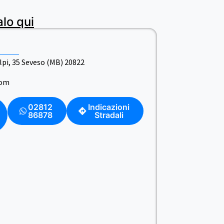
alo qui
 Alpi, 35 Seveso (MB) 20822
com
02812
Indicazioni
86878
Stradali