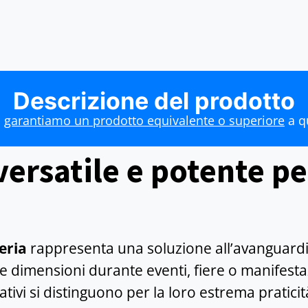
Descrizione del prodotto
i
garantiamo un prodotto equivalente o superiore
a qu
ersatile e potente pe
eria
rappresenta una soluzione all’avanguardi
edie dimensioni durante eventi, fiere o manifes
ativi si distinguono per la loro estrema praticità