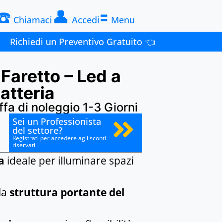
☎️
👤
🟰
Chiamaci
Accedi
Menu
Richiedi un Preventivo Gratuito 👈
Faretto – Led a
atteria
ffa di noleggio 1-3 Giorni
Sei un Professionista
del settore?
Registrati per accedere agli sconti
riservati
a
ideale per illuminare spazi
la
struttura portante del