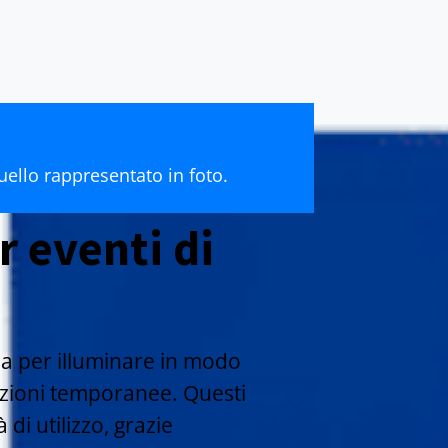
ello rappresentato in foto.
r eventi di
a per illuminare in modo
tazioni temporanee. Questi
 di utilizzo, grazie