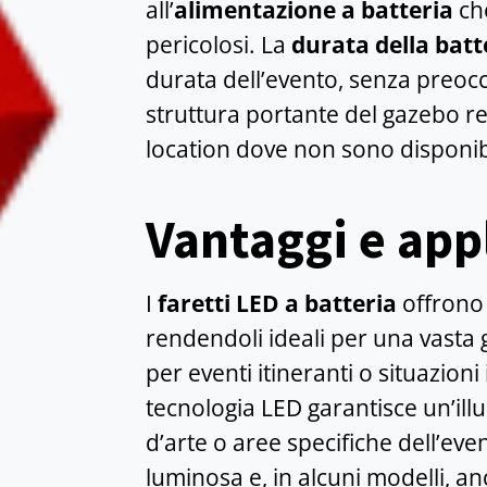
all’
alimentazione a batteria
che
pericolosi. La
durata della batte
durata dell’evento, senza preoccup
struttura portante del gazebo ren
location dove non sono disponibi
Vantaggi e appl
I
faretti LED a batteria
offrono 
rendendoli ideali per una vasta g
per eventi itineranti o situazion
tecnologia LED garantisce un’ill
d’arte o aree specifiche dell’eve
luminosa e, in alcuni modelli, 