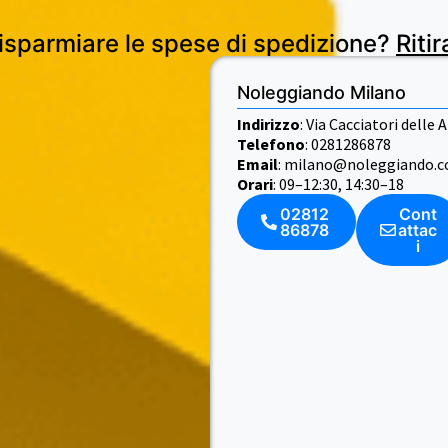
risparmiare le spese di spedizione?
Ritir
Noleggiando Milano
Indirizzo
: Via Cacciatori delle
Telefono
: 0281286878
Email
: milano@noleggiando.
Orari
: 09–12:30, 14:30–18
02812
Cont
86878
attac
i