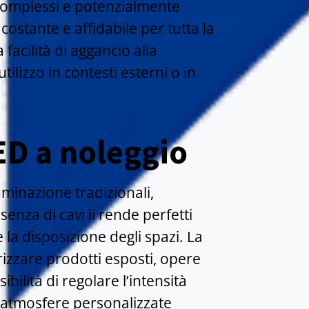
i complessi e potenzialmente
costante e affidabile per tutta la
facilità di aggancio alla
ilizzo in contesti esterni o in
LED a noleggio
uminazione tradizionali,
senza di cavi li rende perfetti
 la disposizione degli spazi. La
izzare prodotti esposti, opere
ilità di regolare l’intensità
e atmosfere personalizzate