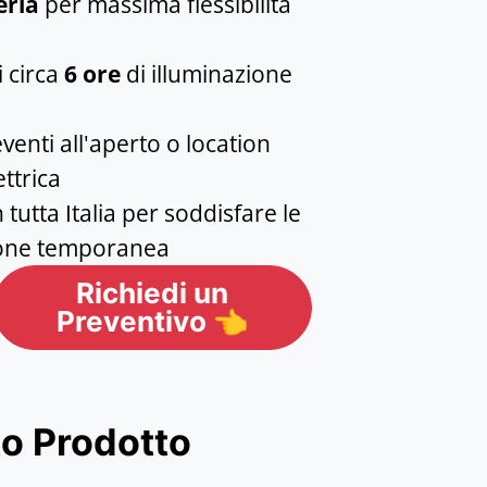
eria
per massima flessibilità
i circa
6 ore
di illuminazione
venti all'aperto o location
ettrica
 tutta Italia per soddisfare le
zione temporanea
Richiedi un
Preventivo 👈
to Prodotto