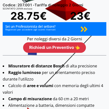
Codice: 207.001 -
Tariffa di noleggio 2 Giorni
SCONTATO 20
IVA esclusa
28.75€
23€
Sei un Professionista del settore?
Registrati per accedere agli sconti riservati
Per noleggi diversi da 2 Giorni
Richiedi un Preventivo 👈
Misuratore di distanze Bosch
di alta precisione
Raggio luminoso
per un orientamento preciso
durante l'utilizzo
Calcolo di
aree e volumi
con memoria degli ultimi 4
valori
Campo di misurazione
da 60 cm a 20 metri
Alimentazione a batteria, dimensioni compatte