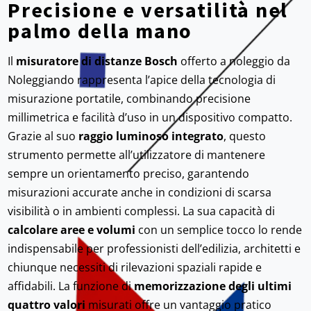
Precisione e versatilità nel
palmo della mano
Il
misuratore di distanze Bosch
offerto a noleggio da
Noleggiando rappresenta l’apice della tecnologia di
misurazione portatile, combinando precisione
millimetrica e facilità d’uso in un dispositivo compatto.
Grazie al suo
raggio luminoso integrato
, questo
strumento permette all’utilizzatore di mantenere
sempre un orientamento preciso, garantendo
misurazioni accurate anche in condizioni di scarsa
visibilità o in ambienti complessi. La sua capacità di
calcolare aree e volumi
con un semplice tocco lo rende
indispensabile per professionisti dell’edilizia, architetti e
chiunque necessiti di rilevazioni spaziali rapide e
affidabili. La funzione di
memorizzazione degli ultimi
quattro valori
misurati offre un vantaggio pratico