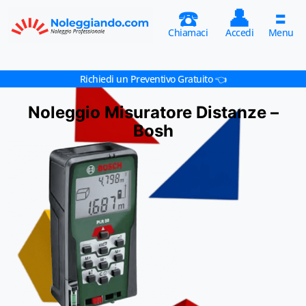
☎️
👤
🟰
Chiamaci
Accedi
Menu
Richiedi un Preventivo Gratuito 👈
Noleggio Misuratore Distanze –
Bosh