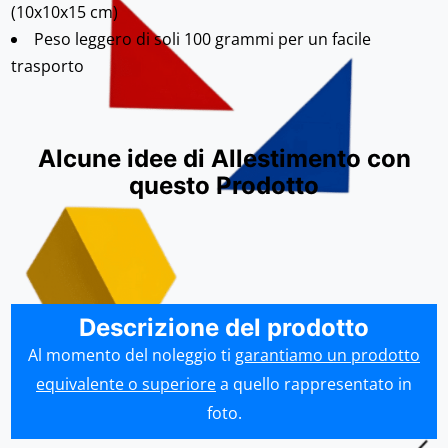
(10x10x15 cm)
Peso leggero di soli 100 grammi per un facile
trasporto
Alcune idee di Allestimento con
questo Prodotto
Descrizione del prodotto
Al momento del noleggio ti
garantiamo un prodotto
equivalente o superiore
a quello rappresentato in
foto.