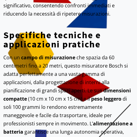
significativo, consentendo confronti immediati e
riducendo la necessità di ripetere misurazioni.
Specifiche tecniche e
applicazioni pratiche
Con un
campo di misurazione
che spazia da 60
centimetri fino a 20 metri, questo misuratore Bosch si
adatta perfettamente a una vasta gamma di
applicazioni, dalla progettazione di interni alla
pianificazione di grandi spazi aperti. Le sue
dimensioni
compatte
(10 cm x 10 cm x 15 cm) e il
peso leggero
di
soli 100 grammi lo rendono estremamente
maneggevole e facile da trasportare, ideale per
professionisti sempre in movimento. L’
alimentazione a
batteria
garantisce una lunga autonomia operativa,