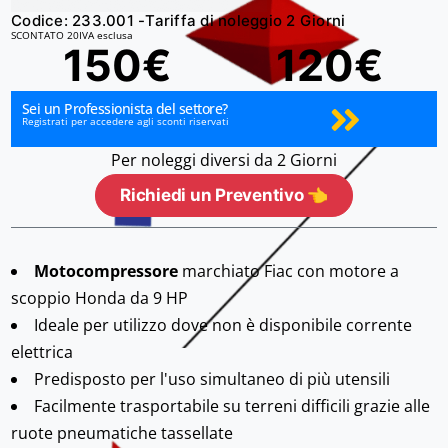
Codice: 233.001 -
Tariffa di noleggio 2 Giorni
SCONTATO 20
IVA esclusa
150€
120€
Sei un Professionista del settore?
Registrati per accedere agli sconti riservati
Per noleggi diversi da 2 Giorni
Richiedi un Preventivo 👈
Motocompressore
marchiato Fiac con motore a
scoppio Honda da 9 HP
Ideale per utilizzo dove non è disponibile corrente
elettrica
Predisposto per l'uso simultaneo di più utensili
Facilmente trasportabile su terreni difficili grazie alle
ruote pneumatiche tassellate