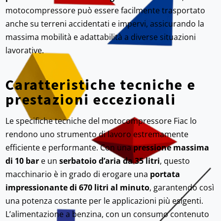
motocompressore può essere facilmente trasportato
anche su terreni accidentati e impervi, assicurando la
massima mobilità e adattabilità a diverse situazioni
lavorative.
Caratteristiche tecniche e
prestazioni eccezionali
Le specifiche tecniche del motocompressore Fiac lo
rendono uno strumento di lavoro estremamente
efficiente e performante. Con una
pressione massima
di 10 bar
e un
serbatoio d’aria da 35 litri
, questo
macchinario è in grado di erogare una
portata
impressionante di 670 litri al minuto
, garantendo così
una potenza costante per le applicazioni più esigenti.
L’alimentazione a benzina, con un consumo contenuto