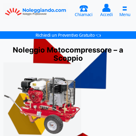
☎️
👤
🟰
Chiamaci
Accedi
Menu
Richiedi un Preventivo Gratuito 👈
Noleggio Motocompressore – a
Scoppio