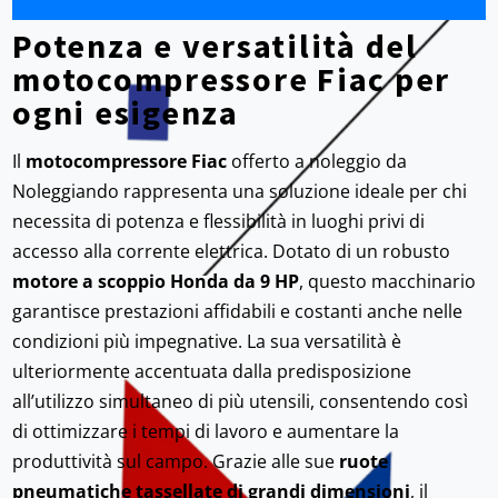
Potenza e versatilità del
motocompressore Fiac per
ogni esigenza
Il
motocompressore Fiac
offerto a noleggio da
Noleggiando rappresenta una soluzione ideale per chi
necessita di potenza e flessibilità in luoghi privi di
accesso alla corrente elettrica. Dotato di un robusto
motore a scoppio Honda da 9 HP
, questo macchinario
garantisce prestazioni affidabili e costanti anche nelle
condizioni più impegnative. La sua versatilità è
ulteriormente accentuata dalla predisposizione
all’utilizzo simultaneo di più utensili, consentendo così
di ottimizzare i tempi di lavoro e aumentare la
produttività sul campo. Grazie alle sue
ruote
pneumatiche tassellate di grandi dimensioni
, il