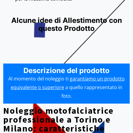
Alcune idee di Allestimento con
questo Prodotto
Descrizione del prodotto
Al momento del noleggio ti
garantiamo un prodotto
equivalente o superiore
a quello rappresentato in
foto.
Noleggio motofalciatrice
professionale a Torino e
Milano: caratteristiche