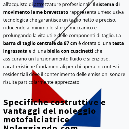
all’acquisto di attrezzature professionali. Il
sistema di
movimento lame brevettato
rappresenta un’esclusiva
tecnologica che garantisce un taglio netto e preciso,
riducendo al minimo lo sforzo meccanico e
prolungando la vita utile delle componenti di taglio. La
barra di taglio centrale da 87 cm
è dotata di una
testa
ingrassata
e di una
biella con cuscinetti
che
assicurano un funzionamento fluido e silenzioso,
caratteristiche fondamentali per chi opera in contesti
residenziali dove il contenimento delle emissioni sonore
risulta particolarmente apprezzato.
Specifiche costruttive e
vantaggi del noleggio
motofalciatrice
Noleggiando.com