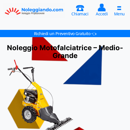
☎️
👤
🟰
Chiamaci
Accedi
Menu
Richiedi un Preventivo Gratuito 👈
Noleggio Motofalciatrice – Medio-
Grande