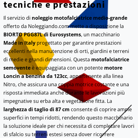
tecniche e prestazioni
Il servizio di
noleggio motofalciatrice medio-grande
offerto da Noleggiando.com mette a disposizione la
BIORTO PGG87L di Eurosystems
, un macchinario
Made in Italy
progettato per garantire prestazioni
eccellenti nella manutenzione di orti, giardini e terreni
di medie e grandi dimensioni. Questa
motofalciatrice
semovente
è equipaggiata con un potente
motore
Loncin a benzina da 123cc
, appartenente alla linea
Nitro, che assicura una coppia motrice costante e una
risposta immediata anche durante le lavorazioni più
impegnative su erba alta e vegetazione fitta. La
larghezza di taglio di 87 cm
consente di coprire ampie
superfici in tempi ridotti, rendendo questo macchinario
la soluzione ideale per chi necessita di completare lavori
di sfalcio su terreni estesi senza dover ricorrere