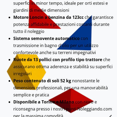
superfici in minor tempo, ideale per orti estesi e
giardini di medie dimensioni
Motore Loncin a benzina da 123cc
che garantisce
potenza affidabile e prestazioni costanti durante
tutto il noleggio
Sistema semovente automatico
con
trasmissione in bagno d'olio per un utilizzo
confortevole anche su terreni impegnativi
Ruote da 13 pollici con profilo tipo trattore
che
assicurano ottima aderenza e stabilità su superfici
irregolari
Peso contenuto di soli 52 kg
nonostante le
dimensioni professionali, per una manovrabilità
semplice e pratica
Disponibile a Torino e Milano
con ritiro e
riconsegna presso i nostri punti Noleggiando.com
per la massima comodità