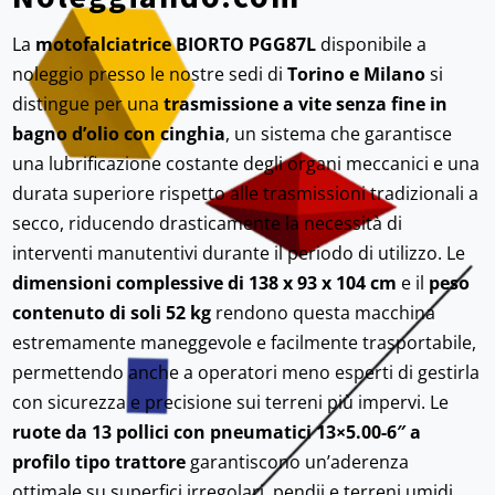
La
motofalciatrice BIORTO PGG87L
disponibile a
noleggio presso le nostre sedi di
Torino e Milano
si
distingue per una
trasmissione a vite senza fine in
bagno d’olio con cinghia
, un sistema che garantisce
una lubrificazione costante degli organi meccanici e una
durata superiore rispetto alle trasmissioni tradizionali a
secco, riducendo drasticamente la necessità di
interventi manutentivi durante il periodo di utilizzo. Le
dimensioni complessive di 138 x 93 x 104 cm
e il
peso
contenuto di soli 52 kg
rendono questa macchina
estremamente maneggevole e facilmente trasportabile,
permettendo anche a operatori meno esperti di gestirla
con sicurezza e precisione sui terreni più impervi. Le
ruote da 13 pollici con pneumatici 13×5.00-6″ a
profilo tipo trattore
garantiscono un’aderenza
ottimale su superfici irregolari, pendii e terreni umidi,