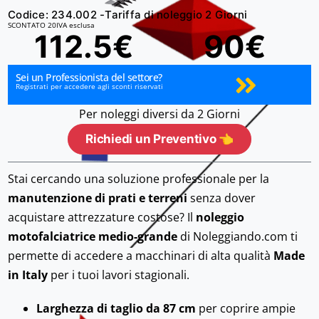
Codice: 234.002 -
Tariffa di noleggio 2 Giorni
SCONTATO 20
IVA esclusa
112.5€
90€
Sei un Professionista del settore?
Registrati per accedere agli sconti riservati
Per noleggi diversi da 2 Giorni
Richiedi un Preventivo 👈
Stai cercando una soluzione professionale per la
manutenzione di prati e terreni
senza dover
acquistare attrezzature costose? Il
noleggio
motofalciatrice medio-grande
di Noleggiando.com ti
permette di accedere a macchinari di alta qualità
Made
in Italy
per i tuoi lavori stagionali.
Larghezza di taglio da 87 cm
per coprire ampie