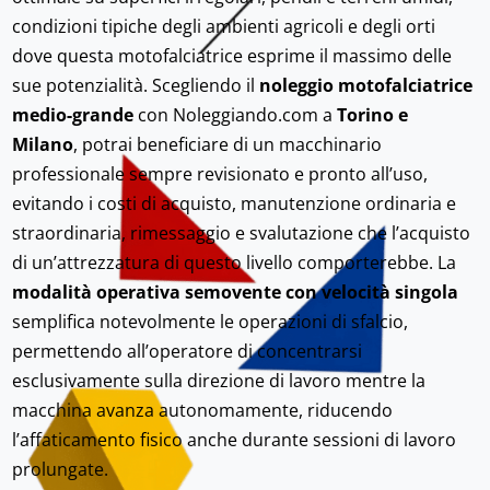
condizioni tipiche degli ambienti agricoli e degli orti
dove questa motofalciatrice esprime il massimo delle
sue potenzialità. Scegliendo il
noleggio motofalciatrice
medio-grande
con Noleggiando.com a
Torino e
Milano
, potrai beneficiare di un macchinario
professionale sempre revisionato e pronto all’uso,
evitando i costi di acquisto, manutenzione ordinaria e
straordinaria, rimessaggio e svalutazione che l’acquisto
di un’attrezzatura di questo livello comporterebbe. La
modalità operativa semovente con velocità singola
semplifica notevolmente le operazioni di sfalcio,
permettendo all’operatore di concentrarsi
esclusivamente sulla direzione di lavoro mentre la
macchina avanza autonomamente, riducendo
l’affaticamento fisico anche durante sessioni di lavoro
prolungate.