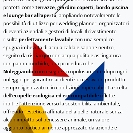
protetti come
terrazze, giardini coperti, bordo piscina
e lounge bar all’aperto
, ampliando notevolmente le
possibilità di utilizzo per wedding planner, organizzatori
di eventi aziendali e gestori di locali. Il rivestimento
risulta
perfettamente lavabile
con una semplice
spugna imbevuta di acqua calda e sapone neutro,
seguito da risciacquo con acqua pulita e asciugatura
con panno morbido, una procedura che
Noleggiando.com
esegue scrupolosamente dopo ogni
noleggio per garantire ai clienti successivi un prodotto
sempre igienizzato e in condizioni impeccabili. La scelta
dell’
ecopelle ecologica ed ecocompatibile
riflette
inoltre l’attenzione verso la sostenibilità ambientale,
offrendo l’estetica raffinata della pelle naturale senza
alcun impatto sul benessere animale, un valore
aggiunto particolarmente apprezzato da aziende e