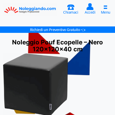
☎️
👤
🟰
Chiamaci
Accedi
Menu
Richiedi un Preventivo Gratuito 👈
Noleggio Pouf Ecopelle – Nero
120x120x40 cm