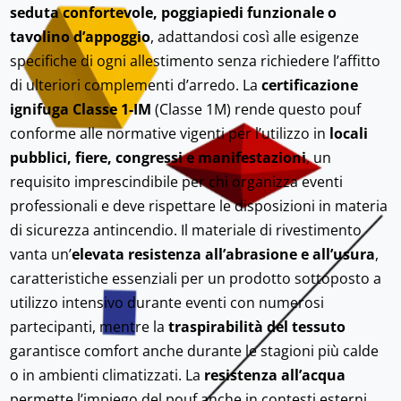
seduta confortevole, poggiapiedi funzionale o
tavolino d’appoggio
, adattandosi così alle esigenze
specifiche di ogni allestimento senza richiedere l’affitto
di ulteriori complementi d’arredo. La
certificazione
ignifuga Classe 1-IM
(Classe 1M) rende questo pouf
conforme alle normative vigenti per l’utilizzo in
locali
pubblici, fiere, congressi e manifestazioni
, un
requisito imprescindibile per chi organizza eventi
professionali e deve rispettare le disposizioni in materia
di sicurezza antincendio. Il materiale di rivestimento
vanta un’
elevata resistenza all’abrasione e all’usura
,
caratteristiche essenziali per un prodotto sottoposto a
utilizzo intensivo durante eventi con numerosi
partecipanti, mentre la
traspirabilità del tessuto
garantisce comfort anche durante le stagioni più calde
o in ambienti climatizzati. La
resistenza all’acqua
permette l’impiego del pouf anche in contesti esterni