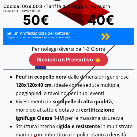
Codice: 069.003 -
Tariffa di noleggio 1-3 Giorni
SCONTATO 20
IVA esclusa
50€
40€
Sei un Professionista del settore?
Registrati per accedere agli sconti riservati
Per noleggi diversi da 1-3 Giorni
Richiedi un Preventivo 👈
Pouf in ecopelle nera
dalle dimensioni generose
120x120x40 cm
, ideale come seduta multipla,
poggiapiedi o tavolino per i tuoi eventi
Rivestimento in
similpelle di alta qualità
,
morbido al tatto e dotato di
certificazione
ignifuga Classe 1-IM
per la massima sicurezza
Struttura interna
rigida e resistente
in multistrato
marino con imbottitura in poliuretano a densità