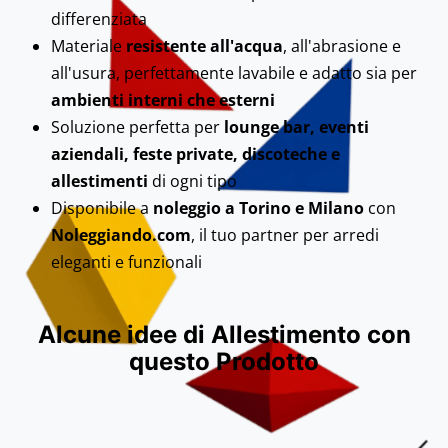
differenziata
Materiale
resistente all'acqua
, all'abrasione e
all'usura, perfettamente lavabile e adatto sia per
ambienti interni che esterni
Soluzione perfetta per
lounge bar, eventi
aziendali, feste private, discoteche e
allestimenti
di ogni tipo
Disponibile a
noleggio a Torino e Milano
con
Noleggiando.com
, il tuo partner per arredi
eleganti e funzionali
Alcune idee di Allestimento con
questo Prodotto