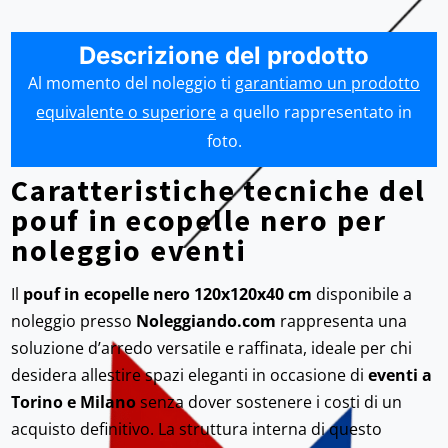
Descrizione del prodotto
Al momento del noleggio ti
garantiamo un prodotto
equivalente o superiore
a quello rappresentato in
foto.
Caratteristiche tecniche del
pouf in ecopelle nero per
noleggio eventi
Il
pouf in ecopelle nero 120x120x40 cm
disponibile a
noleggio presso
Noleggiando.com
rappresenta una
soluzione d’arredo versatile e raffinata, ideale per chi
desidera allestire spazi eleganti in occasione di
eventi a
Torino e Milano
senza dover sostenere i costi di un
acquisto definitivo. La struttura interna di questo