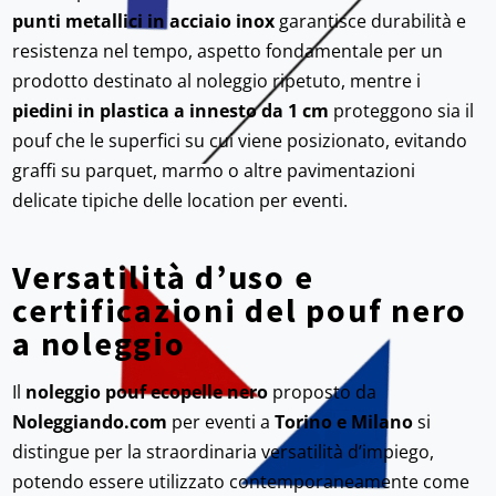
punti metallici in acciaio inox
garantisce durabilità e
resistenza nel tempo, aspetto fondamentale per un
prodotto destinato al noleggio ripetuto, mentre i
piedini in plastica a innesto da 1 cm
proteggono sia il
pouf che le superfici su cui viene posizionato, evitando
graffi su parquet, marmo o altre pavimentazioni
delicate tipiche delle location per eventi.
Versatilità d’uso e
certificazioni del pouf nero
a noleggio
Il
noleggio pouf ecopelle nero
proposto da
Noleggiando.com
per eventi a
Torino e Milano
si
distingue per la straordinaria versatilità d’impiego,
potendo essere utilizzato contemporaneamente come