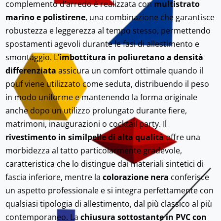
complemento d’arredo è realizzata con
multistrato
marino e polistirene
, una combinazione che garantisce
robustezza e leggerezza al tempo stesso, permettendo
spostamenti agevoli durante le fasi di allestimento e
smontaggio. L’
imbottitura in poliuretano a densità
differenziata
assicura un comfort ottimale quando il
pouf viene utilizzato come seduta, distribuendo il peso
in modo uniforme e mantenendo la forma originale
anche dopo un utilizzo prolungato durante fiere,
matrimoni, inaugurazioni o cocktail party. Il
rivestimento in similpelle di alta qualità
offre una
morbidezza al tatto particolarmente gradevole,
caratteristica che lo distingue dai materiali sintetici di
fascia inferiore, mentre la
colorazione nera
conferisce
un aspetto professionale e si integra perfettamente con
qualsiasi tipologia di allestimento, dal più classico al più
contemporaneo. La
chiusura sottostante in PVC con