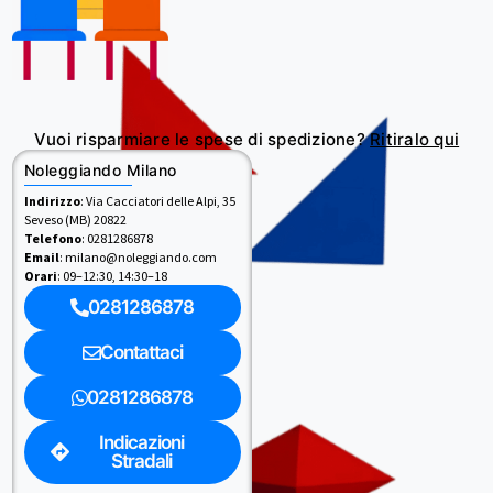
Vuoi risparmiare le spese di spedizione?
Ritiralo qui
Noleggiando Milano
Indirizzo
: Via Cacciatori delle Alpi, 35
Seveso (MB) 20822
Telefono
: 0281286878
Email
: milano@noleggiando.com
Orari
: 09–12:30, 14:30–18
0281286878
Contattaci
0281286878
Indicazioni
Stradali