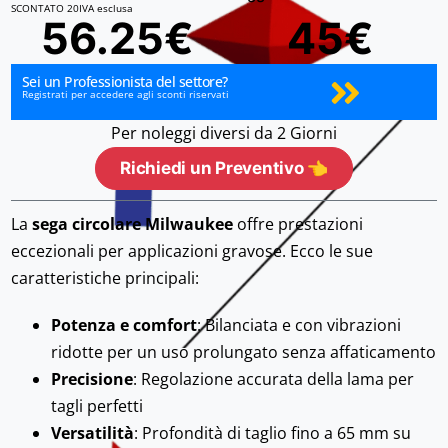
SCONTATO 20
IVA esclusa
56.25€
45€
Sei un Professionista del settore?
Registrati per accedere agli sconti riservati
Per noleggi diversi da 2 Giorni
Richiedi un Preventivo 👈
La
sega circolare Milwaukee
offre prestazioni
eccezionali per applicazioni gravose. Ecco le sue
caratteristiche principali:
Potenza e comfort
: Bilanciata e con vibrazioni
ridotte per un uso prolungato senza affaticamento
Precisione
: Regolazione accurata della lama per
tagli perfetti
Versatilità
: Profondità di taglio fino a 65 mm su