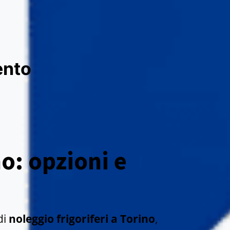
ento
no: opzioni e
di
noleggio frigoriferi a Torino
,