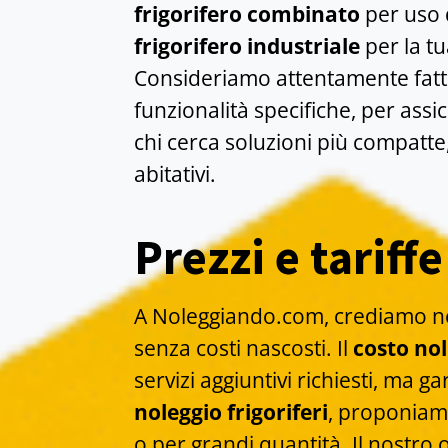
frigorifero combinato
per uso 
frigorifero industriale
per la tu
Consideriamo attentamente fatto
funzionalità specifiche, per assi
chi cerca soluzioni più compatte
abitativi.
Prezzi e tariffe
A Noleggiando.com, crediamo ne
senza costi nascosti. Il
costo nol
servizi aggiuntivi richiesti, ma g
noleggio frigoriferi
, proponiamo
o per grandi quantità. Il nostro 