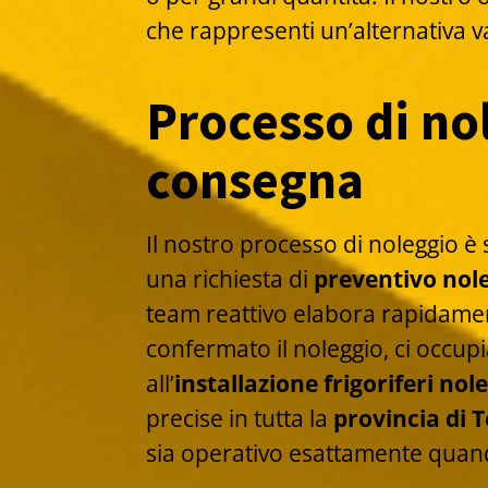
che rappresenti un’alternativa v
Processo di no
consegna
Il nostro processo di noleggio è 
una richiesta di
preventivo nole
team reattivo elabora rapidament
confermato il noleggio, ci occupiam
all’
installazione frigoriferi nol
precise in tutta la
provincia di 
sia operativo esattamente quan