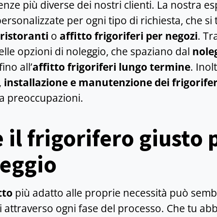
enze più diverse dei nostri clienti. La nostra 
ersonalizzate per ogni tipo di richiesta, che si t
 ristoranti
o
affitto frigoriferi per negozi
. Tr
 delle opzioni di noleggio, che spaziano dal
nole
 fino all’
affitto frigoriferi lungo termine
. Ino
 installazione e manutenzione dei frigorifer
za preoccupazioni.
il frigorifero giusto 
leggio
tto
più adatto alle proprie necessità può semb
ti attraverso ogni fase del processo. Che tu ab