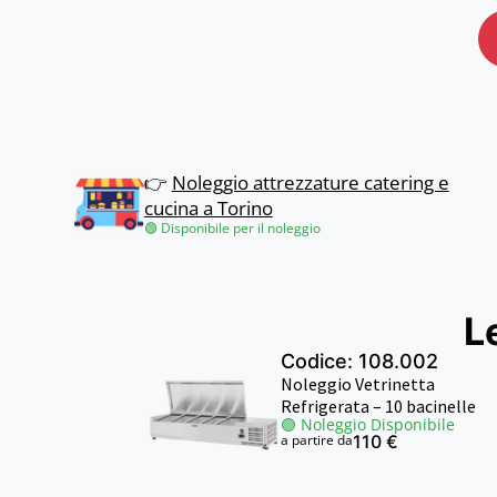
👉
Noleggio attrezzature catering e
cucina a Torino
🟢 Disponibile per il noleggio
L
Codice: 108.002
Noleggio Vetrinetta
Refrigerata – 10 bacinelle
🟢 Noleggio Disponibile
a partire da
110 €