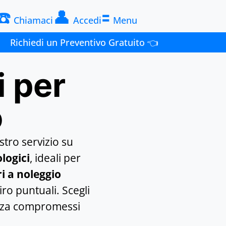
☎️
👤
🟰
Chiamaci
Accedi
Menu
Richiedi un Preventivo Gratuito 👈
i per
o
stro servizio su
ologici
, ideali per
ri a noleggio
iro puntuali. Scegli
senza compromessi