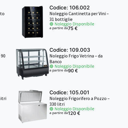
Codice: 106.002
ato
Noleggio Cantinetta per Vini –
31 bottiglie
🟢 Noleggio Disponibile
a partire da
75 €
Codice: 109.003
 90
Noleggio Frigo Vetrina – da
Banco
🟢 Noleggio Disponibile
a partire da
90 €
Codice: 105.001
itri
Noleggio Frigorifero a Pozzo –
330 litri
🟢 Noleggio Disponibile
a partire da
120 €