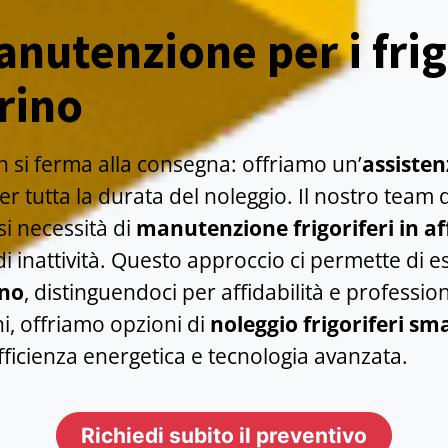
nutenzione per i frig
rino
on si ferma alla consegna: offriamo un’
assisten
r tutta la durata del noleggio. Il nostro team d
si necessità di
manutenzione frigoriferi in af
i inattività. Questo approccio ci permette di e
ino
, distinguendoci per affidabilità e professional
ni, offriamo opzioni di
noleggio frigoriferi sm
ficienza energetica e tecnologia avanzata.
Richiedi subito il preventivo