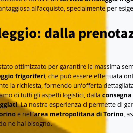
antaggiosa all’acquisto, specialmente per esi
leggio: dalla prenotaz
stato ottimizzato per garantire la massima sempl
ggio frigoriferi
, che può essere effettuata onl
e la richiesta, fornendo un’offerta dettagliata
o di tutti gli aspetti logistici, dalla
consegna f
eggiati
. La nostra esperienza ci permette di ga
Torino
e nell’
area metropolitana di Torino
, a
do ne hai bisogno.