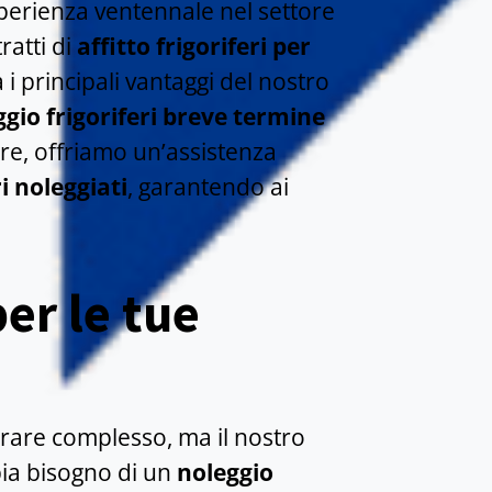
esperienza ventennale nel settore
ratti di
affitto frigoriferi per
a i principali vantaggi del nostro
ggio frigoriferi breve termine
ltre, offriamo un’assistenza
i noleggiati
, garantendo ai
per le tue
rare complesso, ma il nostro
bia bisogno di un
noleggio