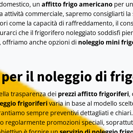
domestico, un
affitto frigo americano
per un
a attività commerciale, sapremo consigliarti la
ri come la capacità di raffreddamento, il con
curarci che il frigorifero noleggiato soddisfi pi
, offriamo anche opzioni di
noleggio mini frig
 per il noleggio di fri
lla trasparenza dei
prezzi affitto frigoriferi
,
eggio frigoriferi
varia in base al modello scelto
arantiamo sempre preventivi dettagliati e chiari.
 regolarmente promozioni speciali, soprattutt
obiettivo è fornire un
servizio di noleggio frigo