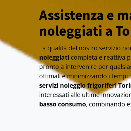
Assistenza e ma
noleggiati a To
La qualità del nostro servizio n
noleggiati
completa e reattiva pe
pronto a intervenire per qualsia
ottimali e minimizzando i tempi d
servizi noleggio frigoriferi Tor
interessati alle ultime innovazio
basso consumo
, combinando ef