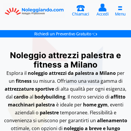
☎️
👤
🟰
Chiamaci
Accedi
Menu
Richiedi un Preventivo Gratuito 👈
Noleggio attrezzi palestra e
fitness a Milano
Esplora il
noleggio attrezzi da palestra a Milano
per
un
fitness
su misura. Offriamo una vasta gamma di
attrezzature sportive
di alta qualità per ogni esigenza,
dal
cardio
al
bodybuilding
. Il nostro servizio di
affitto
macchinari palestra
è ideale per
home gym
, eventi
aziendali o
palestre
temporanee. Flessibilità e
convenienza si uniscono per garantirti un
allenamento
ottimale, con opzioni di
noleggio a breve e lungo